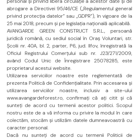
personal și privind libera circulație a acestor date și de
abrogare a Directivei 95/46/CE („Regulamentul general
privind protecția datelor” sau „GDPR”), în vigoare de la
25 mai 2018, precum și pe legislația națională aplicabilă.
AVANGARDE GREEN CONSTRUCT S.R.L., persoană
juridică română, cu sediul social în Oraș Voluntari, str.
Școlii nr. 40A, bl. 2, parter, P6, jud. Ilfov, înregistrată la
Oficiul Registrului Comerțului sub nr. J23/271/2009,
având Codul Unic de Înregistrare 25078285, este
proprietarul acestui website.
Utilizarea serviciilor noastre este reglementată de
prezenta Politică de Confidențialitate. Prin accesarea și
utilizarea serviciilor noastre, inclusiv a site-ului
www.avangardeforest.ro, confirmați că ați citit și că
sunteți de acord cu termenii acestor politici. Scopul
nostru este de a vă informa cu privire la modul în care
colectăm, stocăm și utilizăm datele dumneavoastră cu
caracter personal.
Dacă nu sunteți de acord cu termenii Politicii de