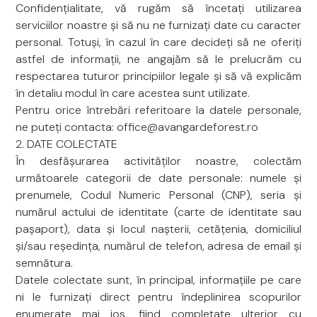
Confidențialitate, vă rugăm să încetați utilizarea
serviciilor noastre și să nu ne furnizați date cu caracter
personal. Totuși, în cazul în care decideți să ne oferiți
astfel de informații, ne angajăm să le prelucrăm cu
respectarea tuturor principiilor legale și să vă explicăm
în detaliu modul în care acestea sunt utilizate.
Pentru orice întrebări referitoare la datele personale,
ne puteți contacta: office@avangardeforest.ro
2. DATE COLECTATE
În desfășurarea activităților noastre, colectăm
următoarele categorii de date personale: numele și
prenumele, Codul Numeric Personal (CNP), seria și
numărul actului de identitate (carte de identitate sau
pașaport), data și locul nașterii, cetățenia, domiciliul
și/sau reședința, numărul de telefon, adresa de email și
semnătura.
Datele colectate sunt, în principal, informațiile pe care
ni le furnizați direct pentru îndeplinirea scopurilor
enumerate mai jos, fiind completate ulterior cu