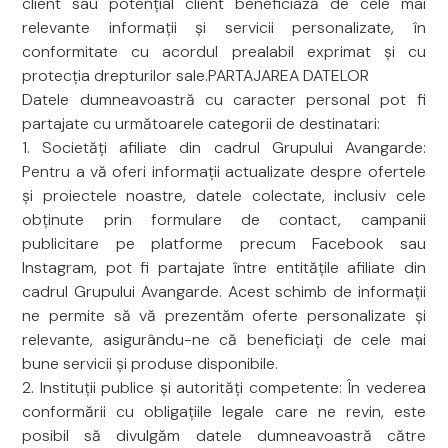
client sau potențial client beneficiază de cele mai
relevante informații și servicii personalizate, în
conformitate cu acordul prealabil exprimat și cu
protecția drepturilor sale.PARTAJAREA DATELOR
Datele dumneavoastră cu caracter personal pot fi
partajate cu următoarele categorii de destinatari:
1. Societăți afiliate din cadrul Grupului Avangarde:
Pentru a vă oferi informații actualizate despre ofertele
și proiectele noastre, datele colectate, inclusiv cele
obținute prin formulare de contact, campanii
publicitare pe platforme precum Facebook sau
Instagram, pot fi partajate între entitățile afiliate din
cadrul Grupului Avangarde. Acest schimb de informații
ne permite să vă prezentăm oferte personalizate și
relevante, asigurându-ne că beneficiați de cele mai
bune servicii și produse disponibile.
2. Instituții publice și autorități competente: În vederea
conformării cu obligațiile legale care ne revin, este
posibil să divulgăm datele dumneavoastră către